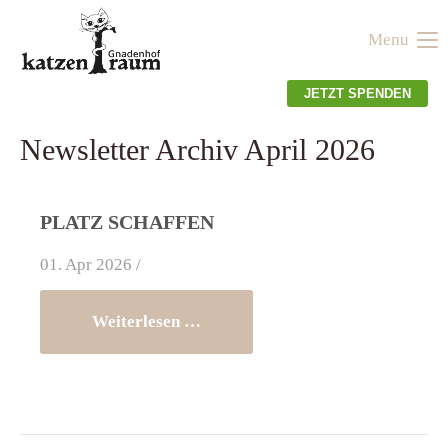
Menu
Der Eintrag "offcanvas-col1" existiert leider nicht.
JETZT SPENDEN
Der Eintrag "offcanvas-col2" existiert leider nicht.
Newsletter Archiv April 2026
Der Eintrag "offcanvas-col3" existiert leider nicht.
PLATZ SCHAFFEN
01. Apr 2026 /
Der Eintrag "offcanvas-col4" existiert leider nicht.
Weiterlesen …