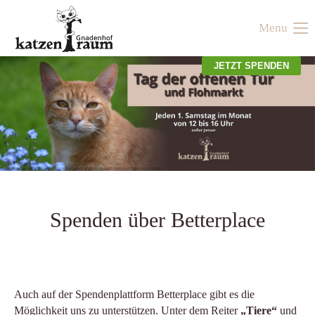
Menu
Der Eintrag "offcanvas-col1" existiert leider nicht.
JETZT SPENDEN
Der Eintrag "offcanvas-col2" existiert leider nicht.
Der Eintrag "offcanvas-col3" existiert leider nicht.
Der Eintrag "offcanvas-col4" existiert leider nicht.
Spenden über Betterplace
Auch auf der Spendenplattform Betterplace gibt es die
Möglichkeit uns zu unterstützen. Unter dem Reiter
„Tiere“
und