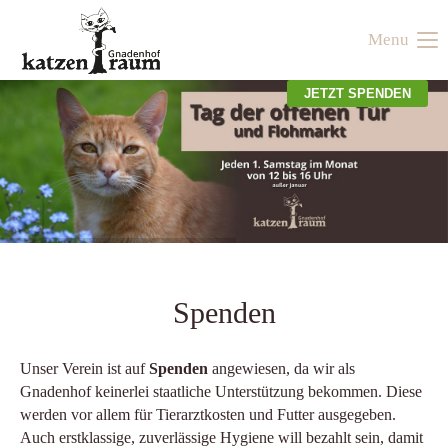
Menu
Der Eintrag "offcanvas-col1" existiert leider nicht.
JETZT SPENDEN
Der Eintrag "offcanvas-col2" existiert leider nicht.
Der Eintrag "offcanvas-col3" existiert leider nicht.
Der Eintrag "offcanvas-col4" existiert leider nicht.
Spenden
Unser Verein ist auf
Spenden
angewiesen, da wir als
Gnadenhof keinerlei staatliche Unterstützung bekommen. Diese
werden vor allem für Tierarztkosten und Futter ausgegeben.
Auch erstklassige, zuverlässige Hygiene will bezahlt sein, damit