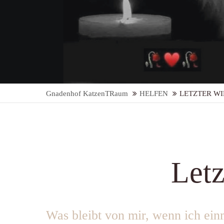
Gnadenhof KatzenTRaum
HELFEN
LETZTER W
Letz
Was bleibt von mir, wenn ich ein