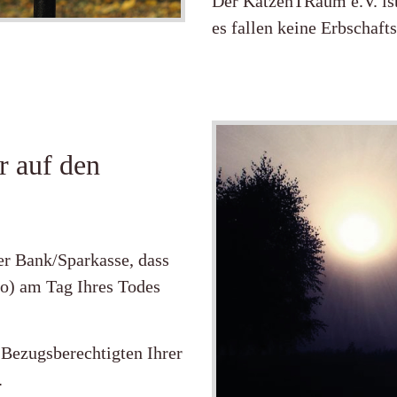
Der KatzenTRaum e.V. ist
es fallen keine Erbschaft
r auf den
rer Bank/Sparkasse, dass
o) am Tag Ihres Todes
Bezugsberechtigten Ihrer
.