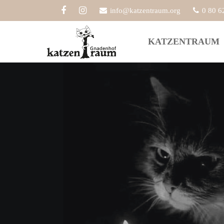
info@katzentraum.org
0 80 6
Der Eintrag "offcanvas-col1" existiert
Der Eint
KATZENTRAUM
leider nicht.
leider ni