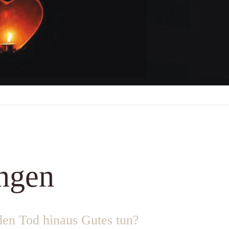
ungen
den Tod hinaus Gutes tun?