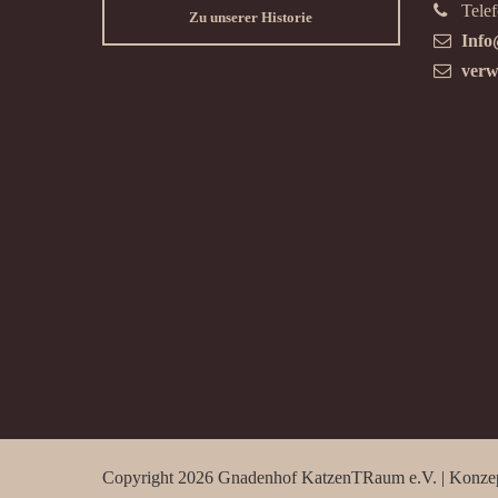
Telef
Zu unserer Historie
Info
verw
Copyright 2026 Gnadenhof KatzenTRaum e.V. | Konze