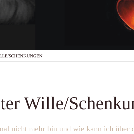
ILLE/SCHENKUNGEN
ter Wille/Schenk
mal nicht mehr bin und wie kann ich über 