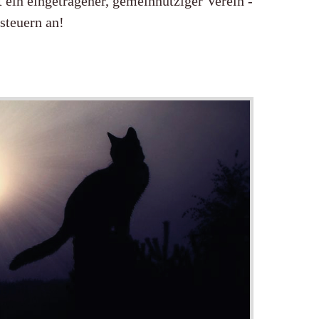
 ein eingetragener, gemeinnütziger Verein -
ssteuern an!