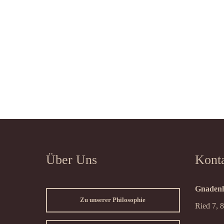
Über Uns
Kont
Gnadenh
Zu unserer Philosophie
Ried 7, 