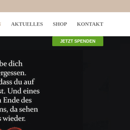
istiert
Der Eintrag "offcanvas-col4" existiert
N
AKTUELLES
SHOP
KONTAKT
leider nicht.
JETZT SPENDEN