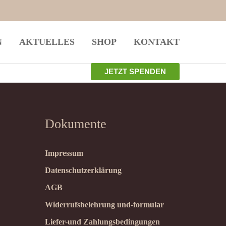
istiert
Der Eintrag "offcanvas-col4" existiert
N
AKTUELLES
SHOP
KONTAKT
leider nicht.
JETZT SPENDEN
Dokumente
Impressum
Datenschutzerklärung
AGB
Widerrufsbelehrung und-formular
Liefer-und Zahlungsbedingungen