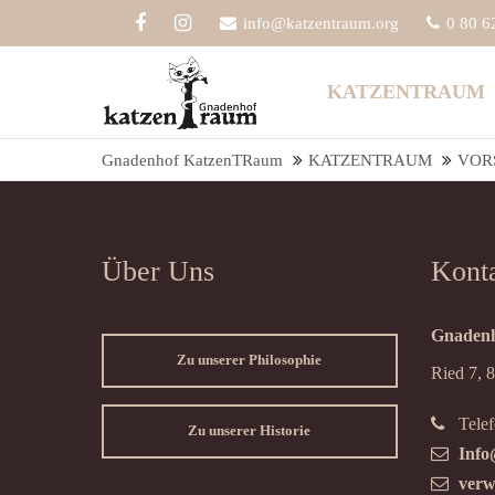
info@katzentraum.org
0 80 6
Der Eintrag "offcanvas-col1" existiert
Der Eint
KATZENTRAUM
leider nicht.
leider ni
Gnadenhof KatzenTRaum
KATZENTRAUM
VOR
Über Uns
Kont
Gnadenh
Zu unserer Philosophie
Ried 7, 
Telef
Zu unserer Historie
Info
verw