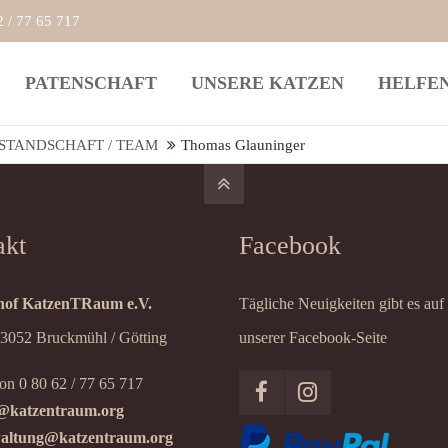
2 / 77 65 717
rag "offcanvas-col2" existiert
Der Eintrag "offcanvas-col3" ex
PATENSCHAFT
UNSERE KATZEN
HELFE
cht.
leider nicht.
STANDSCHAFT / TEAM
Thomas Glauninger
akt
Facebook
of KatzenTRaum e.V.
Tägliche Neuigkeiten gibt es auf
83052 Bruckmühl / Götting
unserer Facebook-Seite
on 0 80 62 / 77 65 717
@katzentraum.org
altung@katzentraum.org