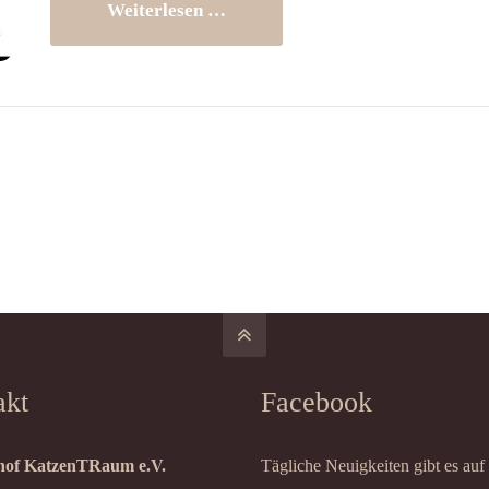
Weiterlesen …
akt
Facebook
of KatzenTRaum e.V.
Tägliche Neuigkeiten gibt es auf