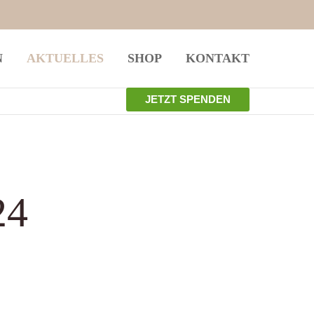
istiert
Der Eintrag "offcanvas-col4" existiert
N
AKTUELLES
SHOP
KONTAKT
leider nicht.
JETZT SPENDEN
24