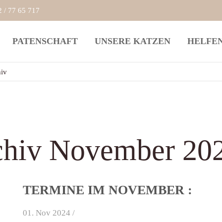
2 / 77 65 717
rag "offcanvas-col2" existiert
Der Eintrag "offcanvas-col3" ex
PATENSCHAFT
UNSERE KATZEN
HELFE
cht.
leider nicht.
iv
chiv November 20
TERMINE IM NOVEMBER :
01. Nov 2024 /