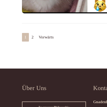
1
2
Vorwärts
Über Uns
Kont
Gnadenh