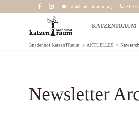
info@katzentraum.org
0 80 6
Der Eintrag "offcanvas-col1" existiert
Der Eint
KATZENTRAUM
leider nicht.
leider ni
Gnadenhof KatzenTRaum
AKTUELLES
Newsarch
Newsletter Ar