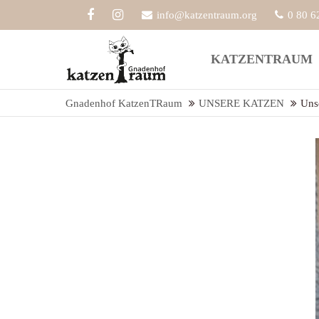
info@katzentraum.org
0 80 6
Der Eintrag "offcanvas-col1" existiert
Der Eint
KATZENTRAUM
leider nicht.
leider ni
Gnadenhof KatzenTRaum
UNSERE KATZEN
Uns