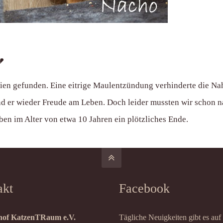
💔
tien gefunden. Eine eitrige Maulentzündung verhinderte die N
nd er wieder Freude am Leben. Doch leider mussten wir schon
ben im Alter von etwa 10 Jahren ein plötzliches Ende.
akt
Facebook
of KatzenTRaum e.V.
Tägliche Neuigkeiten gibt es auf