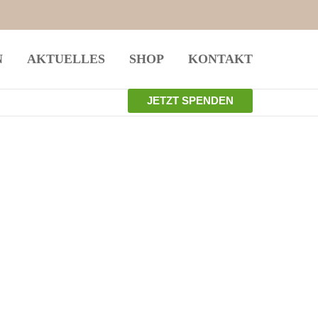
istiert
Der Eintrag "offcanvas-col4" existiert
N
AKTUELLES
SHOP
KONTAKT
leider nicht.
JETZT SPENDEN