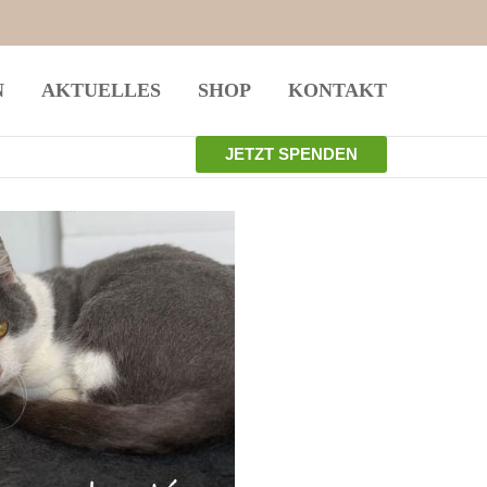
istiert
Der Eintrag "offcanvas-col4" existiert
N
AKTUELLES
SHOP
KONTAKT
leider nicht.
JETZT SPENDEN