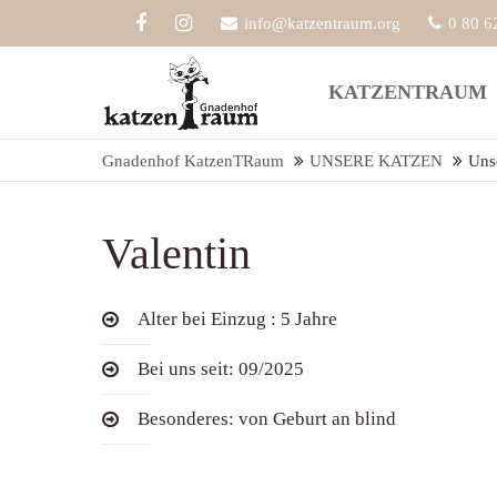
info@katzentraum.org
0 80 6
Der Eintrag "offcanvas-col1" existiert
Der Eint
KATZENTRAUM
leider nicht.
leider ni
Gnadenhof KatzenTRaum
UNSERE KATZEN
Uns
Valentin
Alter bei Einzug : 5 Jahre
Bei uns seit: 09/2025
Besonderes: von Geburt an blind