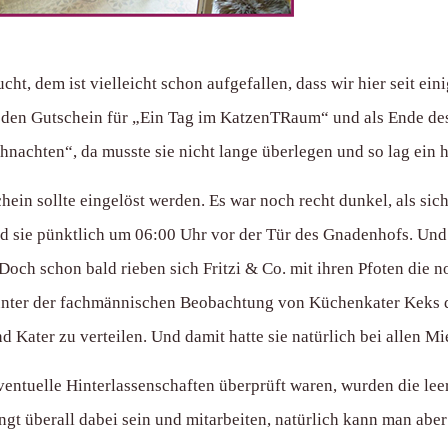
cht, dem ist vielleicht schon aufgefallen, dass wir hier seit e
den Gutschein für „Ein Tag im KatzenTRaum“ und als Ende des l
nachten“, da musste sie nicht lange überlegen und so lag ein
ein sollte eingelöst werden. Es war noch recht dunkel, als sic
d sie pünktlich um 06:00 Uhr vor der Tür des Gnadenhofs. Und
och schon bald rieben sich Fritzi & Co. mit ihren Pfoten die n
 unter der fachmännischen Beobachtung von Küchenkater Keks di
Kater zu verteilen. Und damit hatte sie natürlich bei allen Mie
ntuelle Hinterlassenschaften überprüft waren, wurden die leer
ngt überall dabei sein und mitarbeiten, natürlich kann man abe