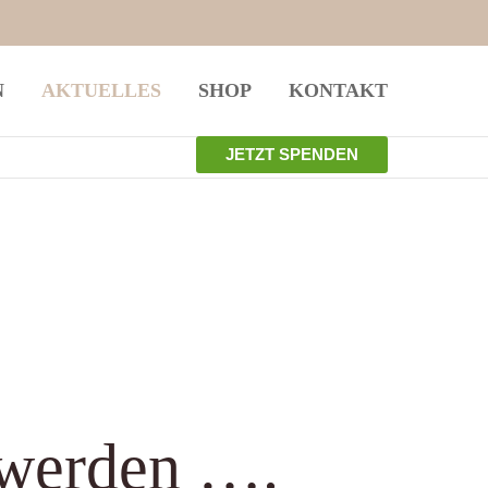
istiert
Der Eintrag "offcanvas-col4" existiert
N
AKTUELLES
SHOP
KONTAKT
leider nicht.
JETZT SPENDEN
werden ….