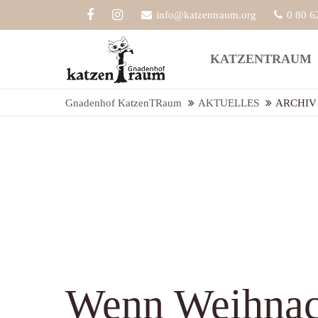
info@katzentraum.org
0 80 6
Der Eintrag "offcanvas-col1" existiert
Der Eint
KATZENTRAUM
leider nicht.
leider ni
Gnadenhof KatzenTRaum
AKTUELLES
ARCHIV
Wenn Weihnac