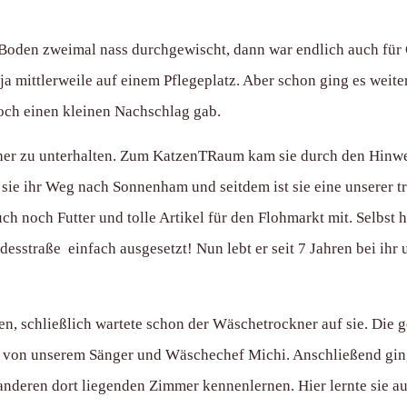
den zweimal nass durchgewischt, dann war endlich auch für Cl
ja mittlerweile auf einem Pflegeplatz. Aber schon ging es weite
noch einen kleinen Nachschlag gab.
äher zu unterhalten. Zum KatzenTRaum kam sie durch den Hinweis
e sie ihr Weg nach Sonnenham und seitdem ist sie eine unserer 
h noch Futter und tolle Artikel für den Flohmarkt mit. Selbst 
straße einfach ausgesetzt! Nun lebt er seit 7 Jahren bei ihr u
ten, schließlich wartete schon der Wäschetrockner auf sie. Di
von unserem Sänger und Wäschechef Michi. Anschließend ging es
e anderen dort liegenden Zimmer kennenlernen. Hier lernte sie