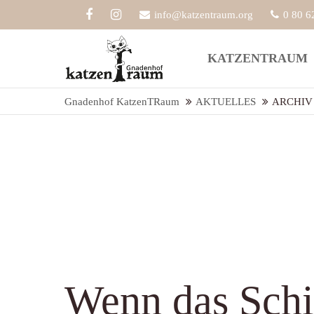
info@katzentraum.org
0 80 6
Der Eintrag "offcanvas-col1" existiert
Der Eint
KATZENTRAUM
leider nicht.
leider ni
Gnadenhof KatzenTRaum
AKTUELLES
ARCHIV
Wenn das Schi