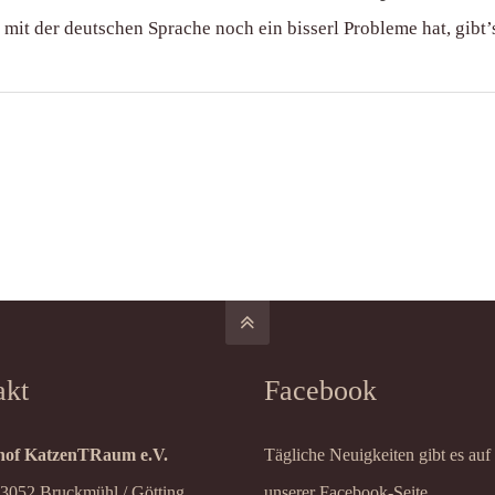
y mit der deutschen Sprache noch ein bisserl Probleme hat, gib
akt
Facebook
of KatzenTRaum e.V.
Tägliche Neuigkeiten gibt es auf
83052 Bruckmühl / Götting
unserer Facebook-Seite