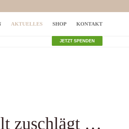
istiert
Der Eintrag "offcanvas-col4" existiert
N
AKTUELLES
SHOP
KONTAKT
leider nicht.
JETZT SPENDEN
lt zuschlägt …