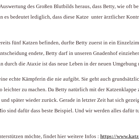
 Auswertung des Großen Blutbilds heraus, dass Betty, wie oft 
enn es bedeutet lediglich, dass diese Katze unter ärztlicher Kont
reits fünf Katzen befinden, durfte Betty zuerst in ein Einzelz
ntscheidung endete, Betty darf in unseren Gnadenhof einziehen
n durch die Ataxie ist das neue Leben in der neuen Umgebung n
ine echte Kämpferin die nie aufgibt. Sie geht auch grundsätzli
o leichter zu machen. Da Betty natürlich mit der Katzenklappe
nd später wieder zurück. Gerade in letzter Zeit hat sich gezei
o sind dafür dass beste Beispiel. Und wir werden alles dafür tu
terstützen möchte, findet hier weitere Infos :
https://www.kat