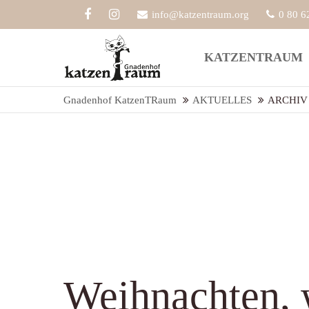
info@katzentraum.org
0 80 6
Der Eintrag "offcanvas-col1" existiert
Der Eint
KATZENTRAUM
leider nicht.
leider ni
Gnadenhof KatzenTRaum
AKTUELLES
ARCHIV
Weihnachten, 