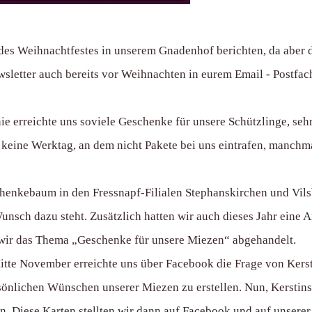
f des Weihnachtfestes in unserem Gnadenhof berichten, da aber
sletter auch bereits vor Weihnachten in eurem Email - Postfach 
ie erreichte uns soviele Geschenke für unsere Schützlinge, s
keine Werktag, an dem nicht Pakete bei uns eintrafen, manchmal
henkebaum in den Fressnapf-Filialen Stephanskirchen und Vil
unsch dazu steht. Zusätzlich hatten wir auch dieses Jahr eine 
n wir das Thema „Geschenke für unsere Miezen“ abgehandelt.
tte November erreichte uns über Facebook die Frage von Kersti
ersönlichen Wünschen unserer Miezen zu erstellen. Nun, Kersti
en. Diese Karten stellten wir dann auf Facebook und auf unser