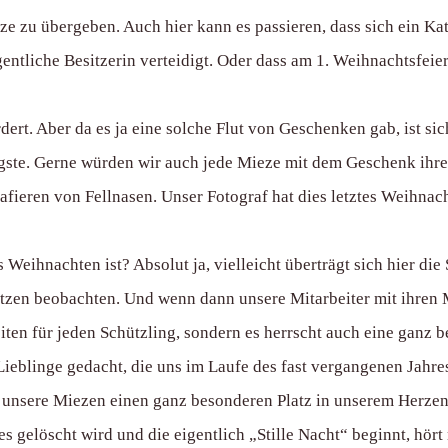
 zu übergeben. Auch hier kann es passieren, dass sich ein Kate
gentliche Besitzerin verteidigt. Oder dass am 1. Weihnachtsfeie
rt. Aber da es ja eine solche Flut von Geschenken gab, ist sich
gste. Gerne würden wir auch jede Mieze mit dem Geschenk ihrer
rafieren von Fellnasen. Unser Fotograf hat dies letztes Weihna
s Weihnachten ist? Absolut ja, vielleicht überträgt sich hier 
atzen beobachten. Und wenn dann unsere Mitarbeiter mit ihren 
iten für jeden Schützling, sondern es herrscht auch eine ganz
Lieblinge gedacht, die uns im Laufe des fast vergangenen Jahr
e unsere Miezen einen ganz besonderen Platz in unserem Herze
elöscht wird und die eigentlich „Stille Nacht“ beginnt, hört 