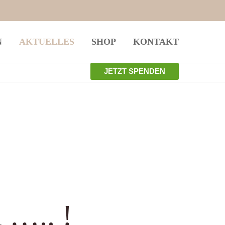
istiert
Der Eintrag "offcanvas-col4" existiert
N
AKTUELLES
SHOP
KONTAKT
leider nicht.
JETZT SPENDEN
 ….. !