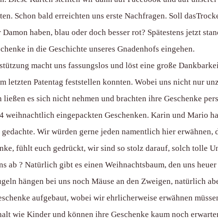
en. Schon bald erreichten uns erste Nachfragen. Soll dasTrocken
Damon haben, blau oder doch besser rot? Spätestens jetzt stan
schenke in die Geschichte unseres Gnadenhofs eingehen.
rstützung macht uns fassungslos und löst eine große Dankbarke
m letzten Patentag feststellen konnten. Wobei uns nicht nur un
 ließen es sich nicht nehmen und brachten ihre Geschenke pers
4 weihnachtlich eingepackten Geschenken. Karin und Mario hatt
gedachte. Wir würden gerne jeden namentlich hier erwähnen, d
e, fühlt euch gedrückt, wir sind so stolz darauf, solch tolle U
ns ab ? Natürlich gibt es einen Weihnachtsbaum, den uns heuer 
geln hängen bei uns noch Mäuse an den Zweigen, natürlich abe
henke aufgebaut, wobei wir ehrlicherweise erwähnen müssen, 
halt wie Kinder und können ihre Geschenke kaum noch erwarten.