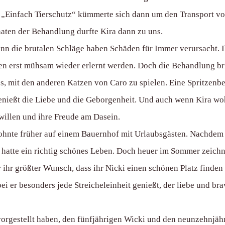
on „Einfach Tierschutz“ kümmerte sich dann um den Transport v
aten der Behandlung durfte Kira dann zu uns.
denn die brutalen Schläge haben Schäden für Immer verursacht.
en erst mühsam wieder erlernt werden. Doch die Behandlung brin
s, mit den anderen Katzen von Caro zu spielen. Eine Spritzenb
genießt die Liebe und die Geborgenheit. Und auch wenn Kira woh
willen und ihre Freude am Dasein.
wohnte früher auf einem Bauernhof mit Urlaubsgästen. Nachdem e
 hatte ein richtig schönes Leben. Doch heuer im Sommer zeichnet
ihr größter Wunsch, dass ihr Nicki einen schönen Platz finden 
ei er besonders jede Streicheleinheit genießt, der liebe und brav
orgestellt haben, den fünfjährigen Wicki und den neunzehnjähri