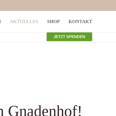
istiert
Der Eintrag "offcanvas-col4" existiert
N
AKTUELLES
SHOP
KONTAKT
leider nicht.
JETZT SPENDEN
m Gnadenhof!