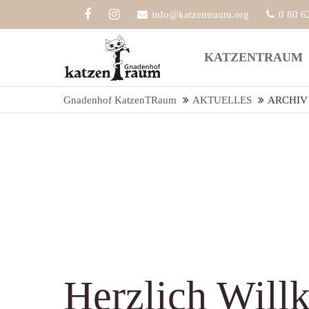
info@katzentraum.org
0 80 6
Der Eintrag "offcanvas-col1" existiert
Der Eint
KATZENTRAUM
leider nicht.
leider ni
Gnadenhof KatzenTRaum
AKTUELLES
ARCHIV
Herzlich Will