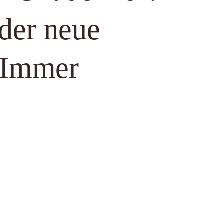
der neue
r Immer