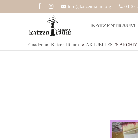
info@katzentraum.org
0 80 6
Der Eintrag "offcanvas-col1" existiert
Der Eint
KATZENTRAUM
leider nicht.
leider ni
Gnadenhof KatzenTRaum
AKTUELLES
ARCHIV