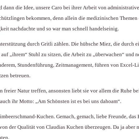
 dann die Idee, unsere Caro bei ihrer Arbeit von administrativen
Schützlingen bekommen, denn allein die medizinischen Themen e
gkeit nachdachte und so war man schnell handelseinig.
terstützung durch Gritli zählen. Die hübsche Miez, die durch ei
ia auf „ihrem“ Stuhl zu sitzen, die Arbeit zu „überwachen“ und 
nderem, Stundenführung, Zeitmanagement, führen von Excel-Lis
tzen betreuen.
freier Natur treffen, ansonsten liebt sie vor allem die Ruhe be
 auch ihr Motto: „Am Schönsten ist es bei uns dahoam“.
 Himbeerschmand-Kuchen. Gemach, gemach, liebe Freunde, das 
 von der Qualität von Claudias Kuchen überzeugen. Da ja aber ni
aten.