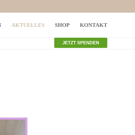
istiert
Der Eintrag "offcanvas-col4" existiert
N
AKTUELLES
SHOP
KONTAKT
leider nicht.
JETZT SPENDEN