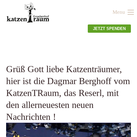
Menu
Der Eintrag "offcanvas-col1" existiert leider nicht.
JETZT SPENDEN
Der Eintrag "offcanvas-col2" existiert leider nicht.
Der Eintrag "offcanvas-col3" existiert leider nicht.
Grüß Gott liebe Katzenträumer,
hier ist die Dagmar Berghoff vom
Der Eintrag "offcanvas-col4" existiert leider nicht.
KatzenTRaum, das Reserl, mit
den allerneuesten neuen
Nachrichten !