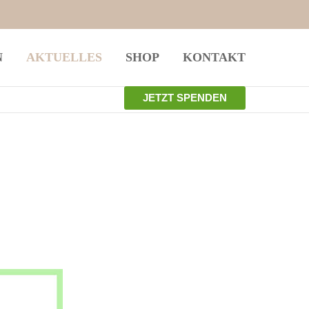
istiert
Der Eintrag "offcanvas-col4" existiert
N
AKTUELLES
SHOP
KONTAKT
leider nicht.
JETZT SPENDEN