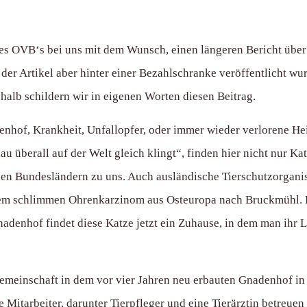
es OVB‘s bei uns mit dem Wunsch, einen längeren Bericht über
der Artikel aber hinter einer Bezahlschranke veröffentlicht wurd
shalb schildern wir in eigenen Worten diesen Beitrag.
nhof, Krankheit, Unfallopfer, oder immer wieder verlorene He
au überall auf der Welt gleich klingt“, finden hier nicht nur 
len Bundesländern zu uns. Auch ausländische Tierschutzorganis
inem schlimmen Ohrenkarzinom aus Osteuropa nach Bruckmühl. E
denhof findet diese Katze jetzt ein Zuhause, in dem man ihr 
emeinschaft in dem vor vier Jahren neu erbauten Gnadenhof in
e Mitarbeiter, darunter Tierpfleger und eine Tierärztin betreuen 