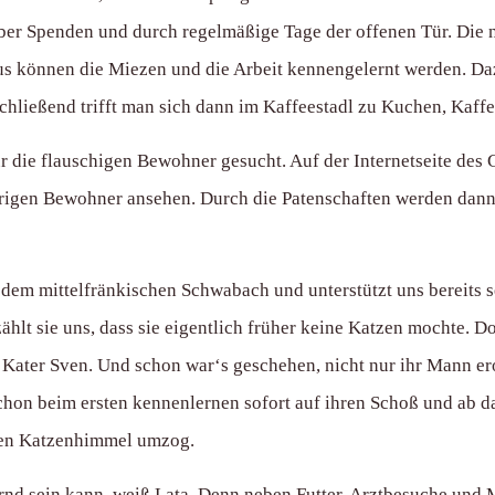
 über Spenden und durch regelmäßige Tage der offenen Tür. Die 
aus können die Miezen und die Arbeit kennengelernt werden. Daz
hließend trifft man sich dann im Kaffeestadl zu Kuchen, Kaff
 die flauschigen Bewohner gesucht. Auf der Internetseite des
rrigen Bewohner ansehen. Durch die Patenschaften werden dann
 dem mittelfränkischen Schwabach und unterstützt uns bereits sei
hlt sie uns, dass sie eigentlich früher keine Katzen mochte. Doc
Kater Sven. Und schon war‘s geschehen, nicht nur ihr Mann ero
schon beim ersten kennenlernen sofort auf ihren Schoß und ab 
n den Katzenhimmel umzog.
nd sein kann, weiß Lata. Denn neben Futter, Arztbesuche und M