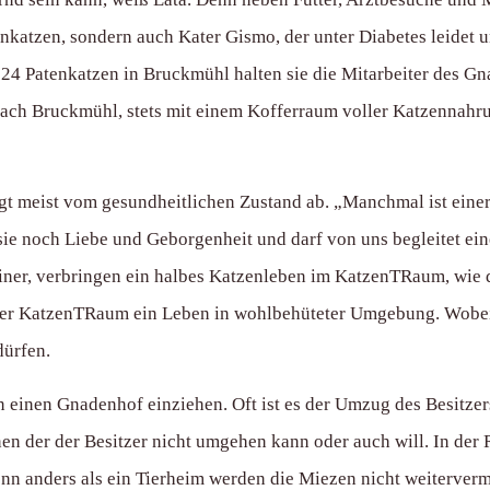
enkatzen, sondern auch Kater Gismo, der unter Diabetes leidet u
 24 Patenkatzen in Bruckmühl halten sie die Mitarbeiter des Gn
 nach Bruckmühl, stets mit einem Kofferraum voller Katzennahru
gt meist vom gesundheitlichen Zustand ab. „Manchmal ist eine
t sie noch Liebe und Geborgenheit und darf von uns begleitet e
er, verbringen ein halbes Katzenleben im KatzenTRaum, wie die
der KatzenTRaum ein Leben in wohlbehüteter Umgebung. Wobei di
dürfen.
n einen Gnadenhof einziehen. Oft ist es der Umzug des Besitzers
 der der Besitzer nicht umgehen kann oder auch will. In der Re
enn anders als ein Tierheim werden die Miezen nicht weiterverm