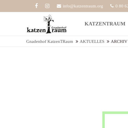
info@katzentraum.org
0 80 6
Der Eintrag "offcanvas-col1" existiert
Der Eint
KATZENTRAUM
leider nicht.
leider ni
Gnadenhof KatzenTRaum
AKTUELLES
ARCHIV