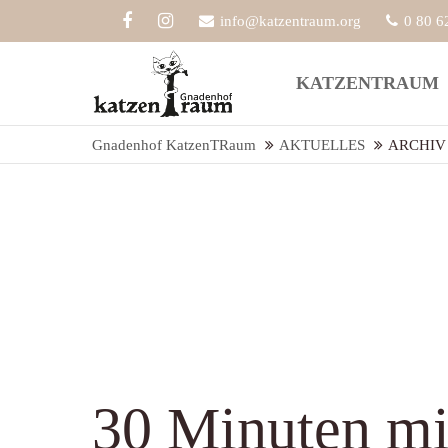
info@katzentraum.org
0 80 6
Der Eintrag "offcanvas-col1" existiert
Der Eint
KATZENTRAUM
leider nicht.
leider ni
Gnadenhof KatzenTRaum
AKTUELLES
ARCHIV
30 Minuten mi