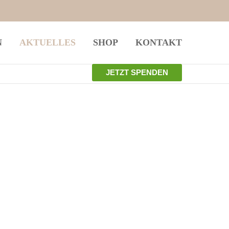
istiert
Der Eintrag "offcanvas-col4" existiert
N
AKTUELLES
SHOP
KONTAKT
leider nicht.
JETZT SPENDEN