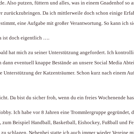
de. Also putzen, füttern und alles, was in einem Gnadenhof so a
r zurückzubringen. Da ich mittlerweile doch schon einige Erf
estimmt, eine Aufgabe mit großer Verantwortung. So kann ich si
a ist doch eigentlich ….
bald hat mich zu seiner Unterstützung angefordert. Ich kontroll
h dann eventuell knappe Bestände an unsere Social Media Abteil
e Unterstützung der Katzenträumer. Schon kurz nach einem Aufr
icht. Da bist du sicher froh, wenn du ein freies Wochenende has
obby. Ich habe vor 8 Jahren eine Trommlergruppe gegründet, d
n, zum Beispiel Handball, Basketball, Eishockey, Fußball und 
l zu schlagen. Nebenbei statte ich auch immer wieder Vereine